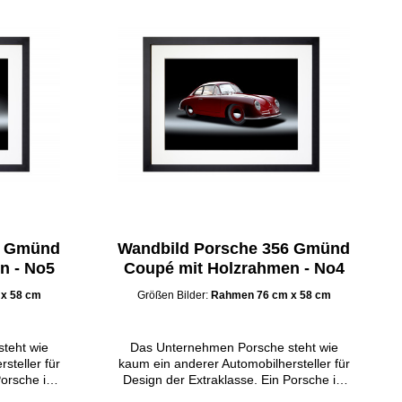
6 Gmünd
Wandbild Porsche 356 Gmünd
n - No5
Coupé mit Holzrahmen - No4
x 58 cm
Größen Bilder:
Rahmen 76 cm x 58 cm
teht wie
Das Unternehmen Porsche steht wie
steller für
kaum ein anderer Automobilhersteller für
orsche ist
Design der Extraklasse. Ein Porsche ist
Auto mit
deshalb stets mehr als ein Auto mit