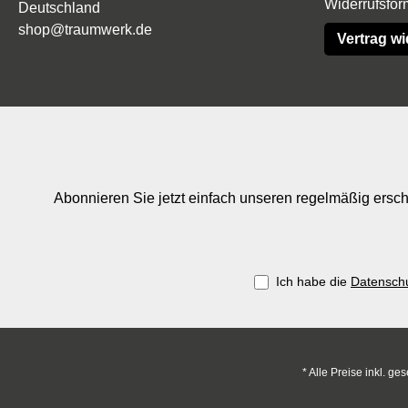
Widerrufsfor
Deutschland
Aufhängung Porsche im Traumwerk-
Shop Limitierte Porsche Modellautos,
shop@traumwerk.de
Vertrag wi
wie das Porsche-356-Modellauto-Set,
kaufen Sie in unserem Onlineshop. Hier
finden Sie außerdem viele
Raritäten, Märklin
Sondermodelle und Porsche-
Accessoires.
Abonnieren Sie jetzt einfach unseren regelmäßig ersch
Ich habe die
Datensch
* Alle Preise inkl. ge