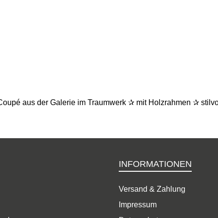
ie außerdem viele Raritäten,
finden Sie außerdem v
 Sondermodelle und Porsche-
Raritäten, Märklin
Accessoires.
Sondermodelle und Por
Accessoires.
upé aus der Galerie im Traumwerk ✰ mit Holzrahmen ✰ stilvol
INFORMATIONEN
Versand & Zahlung
Impressum