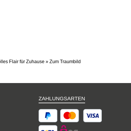
iele
finden Sie außerdem viele
Raritäten, Märklin
sche-
Sondermodelle und Porsche-
Accessoires.
les Flair für Zuhause » Zum Traumbild
ZAHLUNGSARTEN