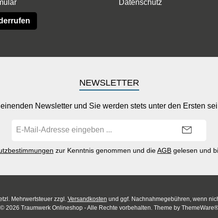
mular
Datenschutz
derrufen
NEWSLETTER
einenden Newsletter und Sie werden stets unter den Ersten se
E-
Mail-
Adresse*
utzbestimmungen
zur Kenntnis genommen und die
AGB
gelesen und bi
setzl. Mehrwertsteuer zzgl.
Versandkosten
und ggf. Nachnahmegebühren, wenn nich
© 2026 Traumwerk Onlineshop - Alle Rechte vorbehalten. Theme by
ThemeWare