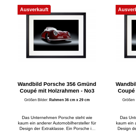
Ausverkauft
Ausver
Wandbild Porsche 356 Gmünd
Wandbi
Coupé mit Holzrahmen - No3
Coupé 
Größen Bilder:
Rahmen 36 cm x 29 cm
Größen 
Das Unternehmen Porsche steht wie
Das Unt
kaum ein anderer Automobilhersteller für
kaum ein a
Design der Extraklasse. Ein Porsche ist
Design de
deshalb stets mehr als ein Auto mit
deshalb