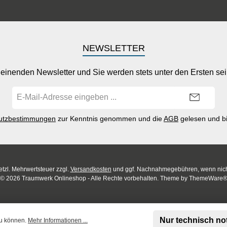
NEWSLETTER
einenden Newsletter und Sie werden stets unter den Ersten se
E-
Mail-
Adresse*
utzbestimmungen
zur Kenntnis genommen und die
AGB
gelesen und bi
setzl. Mehrwertsteuer zzgl.
Versandkosten
und ggf. Nachnahmegebühren, wenn nich
© 2026 Traumwerk Onlineshop - Alle Rechte vorbehalten. Theme by
ThemeWare
Nur technisch n
zu können.
Mehr Informationen ...