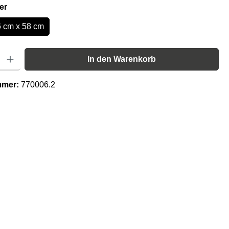
auswählen
er
 cm x 58 cm
Gib den gewünschten Wert ein oder benutze die Schaltflächen um die Anzahl zu er
In den Warenkorb
mmer:
770006.2