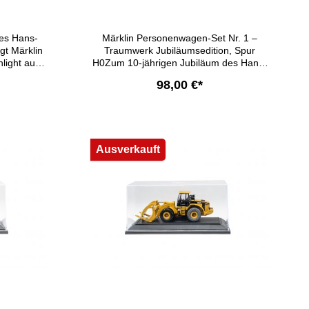
Jubiläumsedition
es Hans-
Märklin Personenwagen-Set Nr. 1 –
gt Märklin
Traumwerk Jubiläumsedition, Spur
light auf:
H0Zum 10-jährigen Jubiläum des Hans-
ls im Hause
Peter Porsche Traumwerks präsentiert
98,00 €*
ototyps für
Märklin 2025 ein exklusives
 1936.
Personenwagen-Set, das
altung in
Sammlerherzen höherschlagen lässt.​
b
In den Warenkorb
odil knüpft
Das Set umfasst zwei 2-achsige
bung des
Durchgangswagen der Bauart Bi,
Ausverkauft
t sie mit
bekannt als "Donnerbüchsen", in
 ist dieses
rubinroter Farbgebung für die 2. Klasse.
tück mit
Mit separat angesetzten Bühnen an den
auch auf
Wagenenden und einer Länge über
Puffer von ca. 32 cm bieten diese
das Modell
Modelle authentische Details.​ Die Wagen
ts 1936
sind vorbereitet für den Einbau der
r der
Innenbeleuchtung 73300, des Schleifers
den Markt
73301 und der Gleichstromradsätze
t zuletzt
E700580. Dieses Set ist ein Muss für
ei einem
jeden Modelleisenbahn-Enthusiasten.​
n H0-Modell
ummer CCS