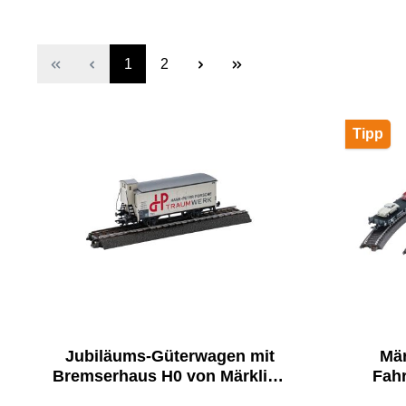
1
2
Tipp
Jubiläums-Güterwagen mit
Mär
Bremserhaus H0 von Märklin -
Fahr
Traumwerk Edition
Dies