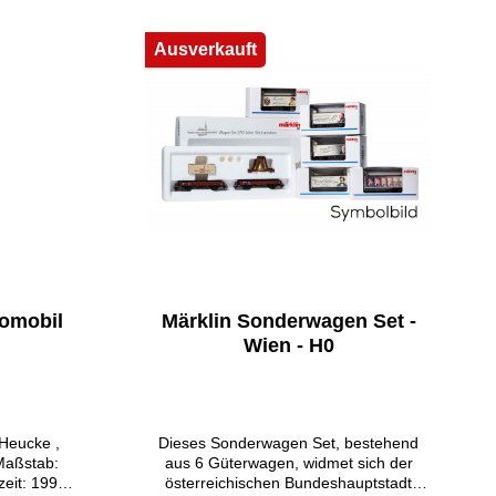
kiert. Das
tzt und
Ausverkauft
ne edle
en des
ans-Peter
weis: Vor
ür Kinder
einhaltet
komobil
Märklin Sonderwagen Set -
Wien - H0
 Heucke ,
Dieses Sonderwagen Set, bestehend
Maßstab:
aus 6 Güterwagen, widmet sich der
zeit: 1990
österreichischen Bundeshauptstadt