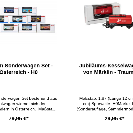
schlagen…… Größe: 24,5cm
x 2,0cm
in Sonderwagen Set -
Jubiläums-Kesselwa
Österreich - H0
von Märklin - Trau
Edition
nderwagen Set bestehend aus
Maßstab: 1:87 (Länge 12 cm
hlwagen widmet sich den
cm) Spurweite: H0Marke: 
dern in Österreich. Maßstab:
(Sonderauflage, Sammlermode
ühlwagen mit Bundesländer
rot (inkl. Hans-Peter Porsch
79,95 €*
29,95 €*
sterreich Auf den Motiven sind
Logo auf beiden Seiten) Grö
ls die Landeswappen, die
Verpackung 14,5 cm x 7,0 cm
sche Lage und ein bekanntes
Produktbeschreibung:Der Ke
In den Warenkor