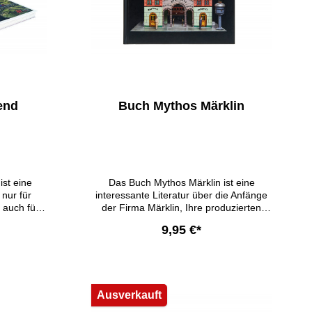
end
Buch Mythos Märklin
st eine
Das Buch Mythos Märklin ist eine
 nur für
interessante Literatur über die Anfänge
 auch für
der Firma Märklin, Ihre produzierten
der
Werke und deren Geschichte. Es
9,95 €*
ns-Peter
handelt sich um eine
n. Die
gebundene Ausgabe mit 84 Seiten und
eben einen
Bildern in Farbe. - Format: 22,0cm x
b
In den Warenkorb
umwelt der
19,0cm - Verlag: Europmedia Verlag
Auch ein
GmbH, Irsee - Erschienen 2008 ISBN
Ausverkauft
issen wird
978-3-940262-02-8
rz höher