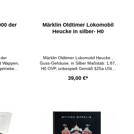
rischen
endes
s ist
000 der
Märklin Oldtimer Lokomobil
ns-Peter
Heucke in silber- H0
lich.
 der
Märklin Oldtimer Lokomobil Heucke ,
it Wappen,
Guss-Gehäuse, in Silber Maßstab: 1:87,
etrieben,
H0 OVP, unbespielt Gemäß §25a UStG
87,
unterliegt der Umsatz der
39,00 €*
igitalOVP,
Differenzbesteuerung, es erfolgt kein
994 Gemäß
Mehrwertsteuerausweis.
msatz der
b
olgt kein
is.