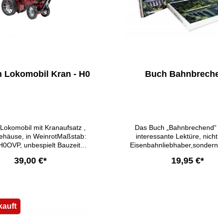
n Lokomobil Kran - H0
Buch Bahnbrech
 Lokomobil mit Kranaufsatz ,
Das Buch „Bahnbrechend“ i
häuse, in WeinrotMaßstab:
interessante Lektüre, nicht
H0OVP, unbespielt Bauzeit
Eisenbahnliebhaber,sondern
ß §25a UStG unterliegt der
jene, die Interesse an 
39,00 €*
19,95 €*
er Differenzbesteuerung, es
Entstehungsgeschichte Ha
 kein Mehrwertsteuerausweis.
Porsche Traumwerk habe
lebendigen Bildaufnahmen g
In den Warenkor
Anreiz, diese wunderbare Tra
Modellbahn, zu besuchen. 
kauft
kleiner Ausflug hinter die Kul
gewährt und lässt jedes He