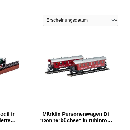
odil in
Märklin Personenwagen Bi
ierte
"Donnerbüchse" in rubinrot -
edition
Set 1 Traumwerk