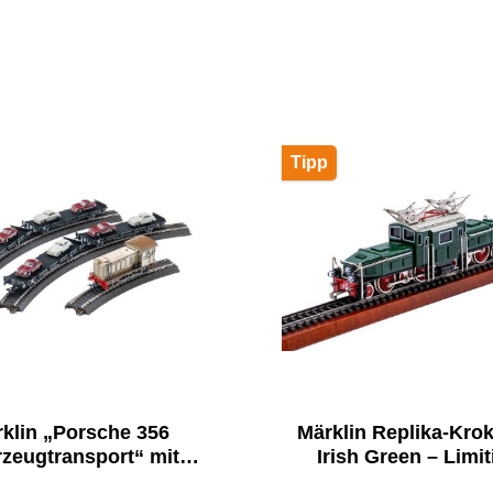
Tipp
klin „Porsche 356
Märklin Replika-Krok
zeugtransport“ mit
Irish Green – Limit
ellokomotive V 36 –
Traumwerk Jubiläums