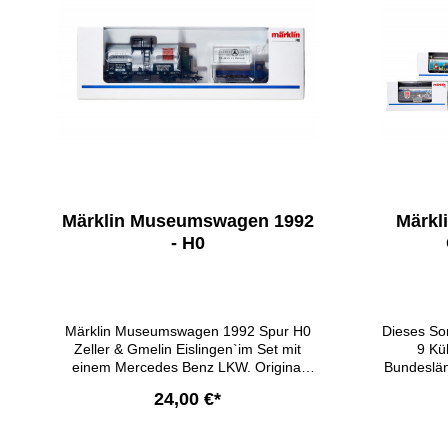
Märklin Museumswagen 1992
Märkl
- H0
Märklin Museumswagen 1992 Spur H0
Dieses So
Zeller & Gmelin Eislingen`im Set mit
9 Kü
einem Mercedes Benz LKW. Original
Bundeslän
verpackt und unbespielt. Farbe:
1:87 K
24,00 €*
Kesselwagen silber, LKW blau Gemäß
Motiven Ö
§25a UStG unterliegt der Umsatz der
jewei
Differenzbesteuerung, es erfolgt kein
geografi
In den Warenkorb