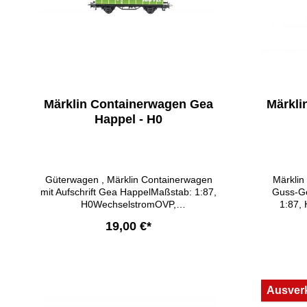
Märklin Containerwagen Gea
Märkli
Happel - H0
Güterwagen , Märklin Containerwagen
Märklin
mit Aufschrift Gea HappelMaßstab: 1:87,
Guss-Ge
H0WechselstromOVP,
1:87, 
unbespielt Gemäß §25a UStG unterliegt
1992Gemä
19,00 €*
der Umsatz der Differenzbesteuerung,
Umsatz d
es erfolgt kein Mehrwertsteuerausweis.
erfolgt
In den Warenkorb
Ausver