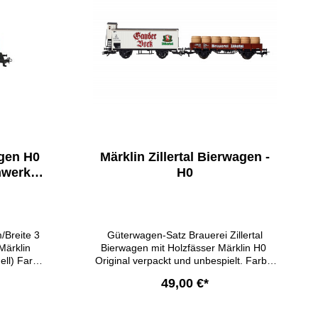
 x 17,0cm
gen H0
Märklin Zillertal Bierwagen -
mwerk
H0
/Breite 3
Güterwagen-Satz Brauerei Zillertal
Märklin
Bierwagen mit Holzfässer Märklin H0
ll) Farbe:
Original verpackt und unbespielt. Farbe:
e Traumwerk
Waggon weiß, Ladeanhänger braun
49,00 €*
ße: inkl.
Gemäß §25a UStG unterliegt der
 x 4,5 cm
Umsatz der Differenzbesteuerung, es
sselwagen
erfolgt kein Mehrwertsteuerausweis.
b