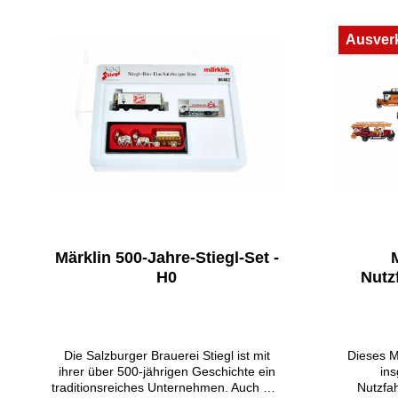
Mehrwertsteuerausweis.
Wah
Bundesla
Ausver
a UStG
Differen
Mehrwe
Highlig
Entdecke
weitere
den Märk
Set und s
unserer e
Modella
Märklin 
und er
Untern
glanzvo
Märklin 500-Jahre-Stiegl-Set -
H0
Nutz
Die Salzburger Brauerei Stiegl ist mit
Dieses M
ihrer über 500-jährigen Geschichte ein
in
traditionsreiches Unternehmen. Auch der
Nutzfa