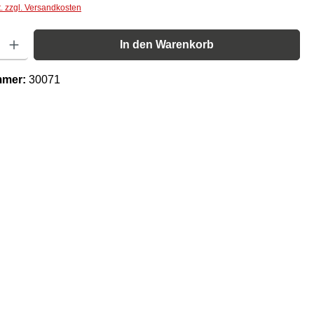
t. zzgl. Versandkosten
Gib den gewünschten Wert ein oder benutze die Schaltflächen um die Anzahl zu er
In den Warenkorb
mmer:
30071