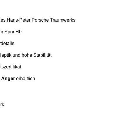
es Hans-Peter Porsche Traumwerks
ür Spur H0
rdetails
aptik und hohe Stabilität
zertifikat
n Anger
erhältlich
rk