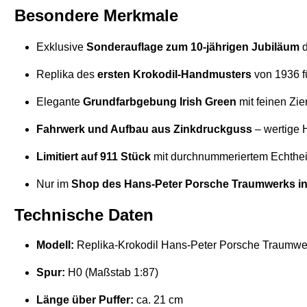
Besondere Merkmale
Exklusive
Sonderauflage zum 10-jährigen Jubiläum
d
Replika des
ersten Krokodil-Handmusters
von 1936 f
Elegante
Grundfarbgebung Irish Green
mit feinen Zie
Fahrwerk und Aufbau aus Zinkdruckguss
– wertige H
Limitiert auf 911 Stück
mit durchnummeriertem Echtheits
Nur im
Shop des Hans-Peter Porsche Traumwerks i
Technische Daten
Modell:
Replika-Krokodil Hans-Peter Porsche Traumwe
Spur:
H0 (Maßstab 1:87)
Länge über Puffer:
ca. 21 cm