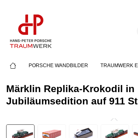
springen
Zur Hauptnavigation springen
PORSCHE WANDBILDER
TRAUMWERK E
Märklin Replika-Krokodil in
Jubiläumsedition auf 911 S
Bildergalerie überspringen