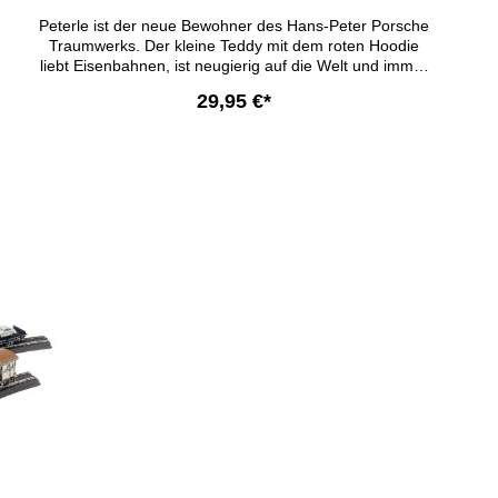
Peterle ist der neue Bewohner des Hans-Peter Porsche
Traumwerks. Der kleine Teddy mit dem roten Hoodie
liebt Eisenbahnen, ist neugierig auf die Welt und immer
bereit für das nächste Abenteuer. Mit seinem
29,95 €*
kuschelweichen Fell und seinem wachen Blick ist Peterle
ein treuer Begleiter zum Spielen, Kuscheln und
Liebhaben – zuhause, unterwegs oder als Erinnerung an
In den Warenkorb
einen schönen Tag im Traumwerk. Besonderheiten: •
Kuschelweiches Fell • Roter Hoodie mit Namenszug auf
dem Rücken • Exklusiv im Hans-Peter Porsche
Traumwerk erhältlichGröße: 23 cm (sitzend)