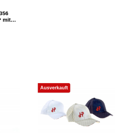
 356
 mit
36 –
erk
f 911
b
Ausverkauft