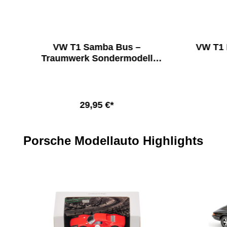
VW T1 Samba Bus –
VW T1 
Traumwerk Sondermodell
1:24
29,95 €*
In den Warenkorb
Produktgalerie überspringen
Porsche Modellauto Highlights