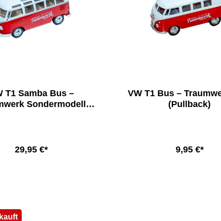
 T1 Samba Bus –
VW T1 Bus – Traumwe
mwerk Sondermodell
(Pullback)
1:24
29,95 €*
9,95 €*
In den Warenkorb
In den Warenkor
kauft