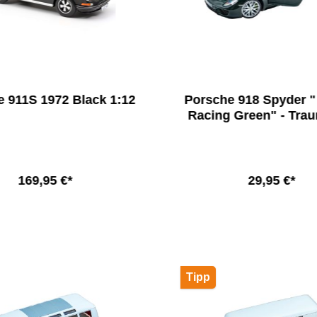
 911S 1972 Black 1:12
Porsche 918 Spyder " 
Racing Green" - Tra
Sondermodell 1:
169,95 €*
29,95 €*
In den Warenkorb
In den Warenkor
Tipp