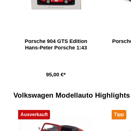
Porsche 904 GTS Edition
Porsche
Hans-Peter Porsche 1:43
95,00 €*
In den Warenkorb
Produktgalerie überspringen
Volkswagen Modellauto Highlights
Ausverkauft
Tipp