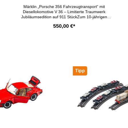
Märklin „Porsche 356 Fahrzeugtransport“ mit
Diesellokomotive V 36 – Limitierte Traumwerk
Jubiläumsedition auf 911 StückZum 10-jährigen
Jubiläum des Hans-Peter Porsche Traumwerks
550,00 €*
präsentieren wir ein weiteres exklusives Märklin-
Sammlerset, das zwei Legenden miteinander verbindet:
die charakterstarke Diesellokomotive V 36 und den
In den Warenkorb
zeitlosen Porsche 356. Das Highlight-Set für
Modellbahn- und Porsche-Liebhaber enthält:
Diesellokomotive V 36 – angelehnt an die FS D 236:
Hochdetailliertes Modell in brauner Farbgebung mit
Digital-Decoder mfx und geregeltem
Hochleistungsantrieb. Drei Achsen und Blindwelle
Tipp
werden angetrieben, inklusive Haftreifen für maximale
Traktion. Fahrtrichtungsabhängig wechselndes Zweilicht-
Spitzensignal, konventionell oder digital schaltbar. Viele
separat angesetzte Details machen die Lok zu einem
echten Blickfang auf jeder Anlage. Kein Soundmodul
Vier Fahrzeugtransportwagen Bauart Sm Augsburg
(Epoche III): Langer Radstand, fein detaillierter
Flachwagen-Aufbau mit realistischen Haltevorrichtungen
für Kraftfahrzeuge und ideal für den Transport
klassischer Sportwagenmodelle. Acht Porsche 356-
Modelle von Schuco: Beladen mit je zwei Fahrzeugen