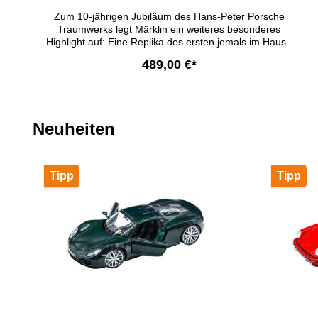
Zum 10-jährigen Jubiläum des Hans-Peter Porsche
Traumwerks legt Märklin ein weiteres besonderes
Highlight auf: Eine Replika des ersten jemals im Hause
Märklin gefertigten Krokodil-Prototyps für die Spur H0
489,00 €*
aus dem Jahr 1936. Exklusiv in einer Sondergestaltung
in Irish Green. Das Replika-Krokodil knüpft an die
historische Formgebung des Handmusters an und
In den Warenkorb
verbindet sie mit moderner Digitaltechnik. Damit ist
dieses Modell sowohl ein Sammlerstück mit hohem
Produktgalerie überspringen
Neuheiten
Nostalgiefaktor als auch auf heutigen Anlagen
einsetzbar.Ursprünglich war das Modell des Krokodils in
H0 bereits 1936 geplant, und sollte unter der
Artikelnummer CCS 700 auf den Markt kommen. Doch
Tipp
Tipp
es blieb - nicht zuletzt wegen der Zeitumstände - bei
einem Prototyp. Erst 1947 wurde ein H0-Modell des
Krokodils unter der Nummer CCS 800 - die spätere 3015
- vorgestellt. Kein SoundmodulBesondere Merkmale
Exklusive Sonderauflage zum 10-jährigen Jubiläum des
Hans-Peter Porsche Traumwerks Replika des ersten
Krokodil-Handmusters von 1936 für Spur H0 Elegante
Grundfarbgebung Irish Green mit feinen Zierdetails
Fahrwerk und Aufbau aus Zinkdruckguss – wertige
Haptik und hohe Stabilität Limitiert auf 911 Stück mit
durchnummeriertem Echtheitszertifikat Nur im Shop des