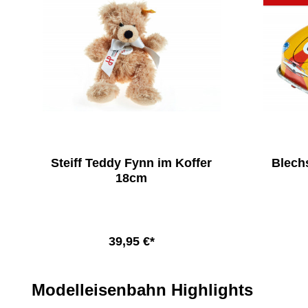
Steiff Teddy Fynn im Koffer
Blech
18cm
39,95 €*
In den Warenkorb
Produktgalerie überspringen
Modelleisenbahn Highlights