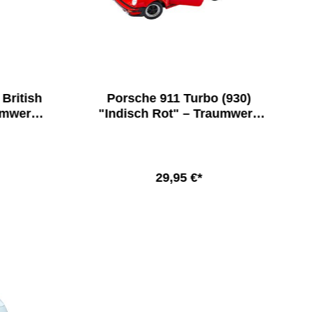
British
Porsche 911 Turbo (930)
umwerk
"Indisch Rot" – Traumwerk
24
Sondermodell 1:24
29,95 €*
b
In den Warenkorb