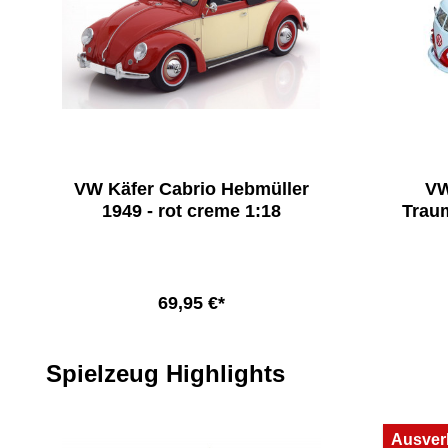
VW Käfer Cabrio Hebmüller
VW
1949 - rot creme 1:18
Trau
69,95 €*
Produktgalerie überspringen
Spielzeug Highlights
Ausver