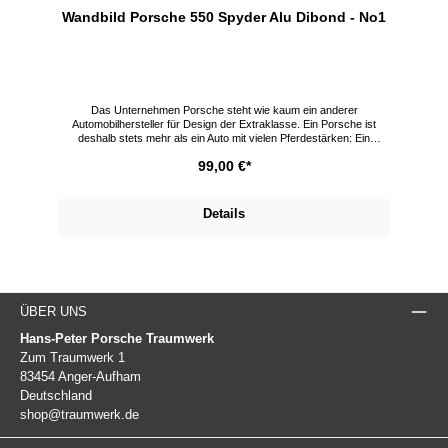
Wandbild Porsche 550 Spyder Alu Dibond - No1
Das Unternehmen Porsche steht wie kaum ein anderer
Automobilhersteller für Design der Extraklasse. Ein Porsche ist
deshalb stets mehr als ein Auto mit vielen Pferdestärken: Ein
Porsche ist Kunst! Zwei ganz besondere Schöpfungen des
99,00 €*
Unternehmens sind der Porsche 550 Spyder und das Porsche 356
Gmünd Coupé. Mit diesen Modellen, gebannt auf hochwertige
Wandbilder, hängen Sie sich ein Stück Design- und
e
Automobilgeschichte in Ihr Zuhause. Stilvolle Wandbilder im Porsche
Details
é
Design in 2 Größen Als Original gibt es den Porsche 550 Spyder im
Traumwerk und für zu Hause als Wandbild im Online Shop sowie im
r
Traumwerk Shop erhältlich. Alu-Dibond Bilder im Trend Bilder auf
m
Alu-Dibond sind der absolute Trend wenn es um Wanddekoration
geht. Die gebürstete Oberfläche gibt einen Effekt der den Bildern
Ausdruck und Tiefe verleiht. Porsche 550 Spyder als Wandbild
Brillanter UV-Direktdruck mit höchster Farbintensität zeichnen
ÜBER UNS
diesen Fine-Art Print in Galeriequalität aus. 3 mm Stärke Brillanter
UV-Direktdruck Sonnenlichtresistenter Druck, kein Ausbleichen
Hans-Peter Porsche Traumwerk
Schiene zur Aufhängung Porsche im Traumwerk-Shop Limitierte
Zum Traumwerk 1
Porsche Modellautos, wie das Porsche-356-Modellauto-Set, kaufen
83454 Anger-Aufham
Sie in unserem Onlineshop. Hier finden Sie außerdem viele
.
Raritäten, Märklin Sondermodelle und Porsche-Accessoires.
Deutschland
shop@traumwerk.de