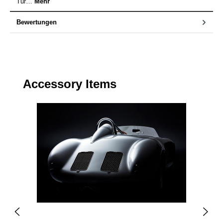
Tur…
Mehr
Bewertungen
Produktgalerie überspringen
Accessory Items