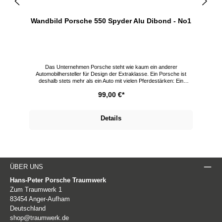
Wandbild Porsche 550 Spyder Alu Dibond - No1
Das Unternehmen Porsche steht wie kaum ein anderer
Automobilhersteller für Design der Extraklasse. Ein Porsche ist
deshalb stets mehr als ein Auto mit vielen Pferdestärken: Ein
Porsche ist Kunst! Zwei ganz besondere Schöpfungen des
99,00 €*
Unternehmens sind der Porsche 550 Spyder und das Porsche 356
Gmünd Coupé. Mit diesen Modellen, gebannt auf hochwertige
Wandbilder, hängen Sie sich ein Stück Design- und
e
Automobilgeschichte in Ihr Zuhause. Stilvolle Wandbilder im Porsche
Details
é
Design in 2 Größen Als Original gibt es den Porsche 550 Spyder im
Traumwerk und für zu Hause als Wandbild im Online Shop sowie im
r
Traumwerk Shop erhältlich. Alu-Dibond Bilder im Trend Bilder auf
m
Alu-Dibond sind der absolute Trend wenn es um Wanddekoration
geht. Die gebürstete Oberfläche gibt einen Effekt der den Bildern
Ausdruck und Tiefe verleiht. Porsche 550 Spyder als Wandbild
Brillanter UV-Direktdruck mit höchster Farbintensität zeichnen
ÜBER UNS
diesen Fine-Art Print in Galeriequalität aus. 3 mm Stärke Brillanter
UV-Direktdruck Sonnenlichtresistenter Druck, kein Ausbleichen
Hans-Peter Porsche Traumwerk
Schiene zur Aufhängung Porsche im Traumwerk-Shop Limitierte
Zum Traumwerk 1
Porsche Modellautos, wie das Porsche-356-Modellauto-Set, kaufen
83454 Anger-Aufham
Sie in unserem Onlineshop. Hier finden Sie außerdem viele
.
Raritäten, Märklin Sondermodelle und Porsche-Accessoires.
Deutschland
shop@traumwerk.de