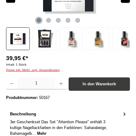
39,95 €*
Inhalt:
1 Stück
Preise inkl. MwSt. zzgl. Versandkosten
Produkt Anzahl: Gib den gewünschten Wert ein oder benutze die Schaltflächen um die Anzah
In den Warenkorb
Produktnummer:
50167
Beschreibung
3er Geschenkset Das Set "Attention Please" enthält 3
kultige Nagellackfarben in den Farbtönen: Saharabeige,
Bahamagelb…
Mehr